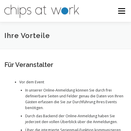
Zum
Inhalt
Menü
springen
HOME
UNTERNEHMEN
UNSERE KOMPETENZEN
Ihre Vorteile
IHRE VORTEILE
REFERENZEN
Für Veranstalter
Vor dem Event
In unserer Online-Anmeldung können Sie durch frei
definierbare Seiten und Felder genau die Daten von Ihren
Gästen erfassen die Sie zur Durchführung Ihres Events
benötigen.
Durch das Backend der Online-Anmeldung haben Sie
jederzeit den vollen Überblick über die Anmeldungen.
Über die integrierte Serienmail-Funktion kommunizieren